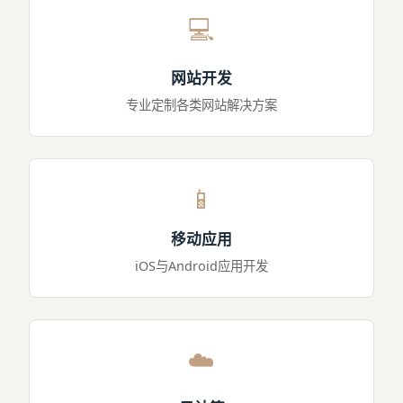
💻
网站开发
专业定制各类网站解决方案
📱
移动应用
iOS与Android应用开发
☁️